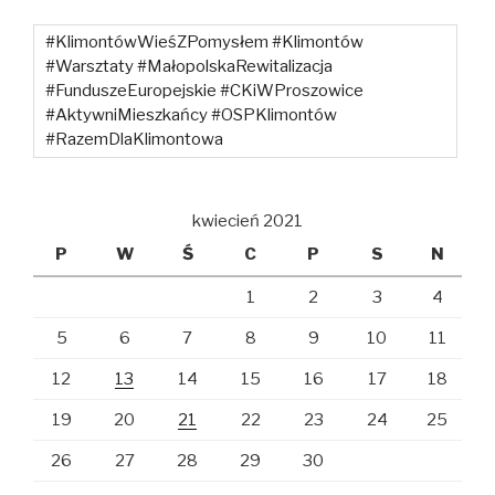
#KlimontówWieśZPomysłem #Klimontów
#Warsztaty #MałopolskaRewitalizacja
#FunduszeEuropejskie #CKiWProszowice
#AktywniMieszkańcy #OSPKlimontów
#RazemDlaKlimontowa
kwiecień 2021
P
W
Ś
C
P
S
N
1
2
3
4
5
6
7
8
9
10
11
12
13
14
15
16
17
18
19
20
21
22
23
24
25
26
27
28
29
30