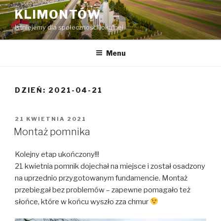
Przeskocz
KLIMONTÓW
do
Istniejemy dla społeczności lokalnej
treści
Menu
DZIEŃ:
2021-04-21
OPUBLIKOWANE
21 KWIETNIA 2021
W
Montaż pomnika
Kolejny etap ukończony!!!
21 kwietnia pomnik dojechał na miejsce i został osadzony
na uprzednio przygotowanym fundamencie. Montaż
przebiegał bez problemów – zapewne pomagało też
słońce, które w końcu wyszło zza chmur