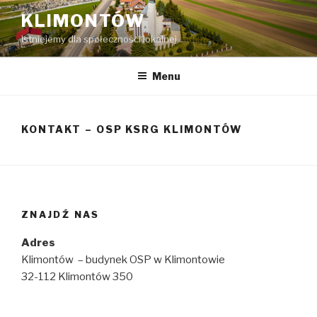
Przeskocz
KLIMONTÓW
do
Istniejemy dla społeczności lokalnej
treści
Menu
KONTAKT – OSP KSRG KLIMONTÓW
ZNAJDŹ NAS
Adres
Klimontów – budynek OSP w Klimontowie
32-112 Klimontów 350